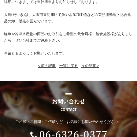
詳細につきましては当社担当よりお知らせしております。
大輝(だいき)は、大阪市東淀川区で魚や水産加工物などの業務用鮮魚・総合食
品の卸、販売を営んでいます。
鮮魚や冷凍水産物の商品のお取引をご希望の飲食店様、給食施設様がありまし
たら、ぜひ当社までご連絡下さい。
今後ともよろしくお願いいたします。
< 前の記事
一覧に戻る
次の記事 >
お問い合わせ
CONTACT
ご相談・ご質問・ご依頼など、お気軽にお問い合わせください。