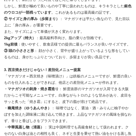
しかし、鮮度が極めて良いものや丁寧に扱われたものは、キラキラとした
銀色
のウロコが一部残っています
。これがあるものは最高級の証です。
② サイズと身の厚み（歩留まり）
： マナガツオは平たい魚なので、見た目以
上に「身の厚み」が重要です。
また、サイズによって単価が大きく変わります。
2kgアップ（特大）
：最高級料亭向け。脂の乗りが別格です。
1kg前後
：使いやすく、飲食店様での提供に最もバランスが良いサイズです。
③ 頭の小ささと形
： 顔が小さく、背中が盛り上がっているような形をしてい
るものは、身がたっぷりとついており、歩留まりが良い良品です。
3. 西京焼きだけじゃない！差別化メニュー提案
「マナガツオ＝西京焼き（味噌漬け）」は鉄板のメニューですが、鮮度の良い
ものを仕入れることができれば、他店との差別化メニューが作れます。
・マナガツオの刺身・焼き霜造り
： 鮮度抜群のマナガツオが入荷できる大阪
だからこそ可能なメニューです。白身ながらトロのような甘みがあり、皮目を
サッと炙った「焼き霜」にすると、皮下の脂が溶けて絶品です。
・幽庵焼き（ゆうあんやき）
： 味噌ではなく、醤油・酒・みりんに柚子やか
ぼすを加えた調味液に漬け込んで焼きます。上品なマナガツオの風味を損なわ
ず、香りと香ばしさをプラスできます。
・中華風蒸し物（清蒸）
： 実は中国料理でも高級食材として扱われます。ク
セのない白身は油との相性も良く、ネギと生姜を乗せて熱い油をかける蒸し魚