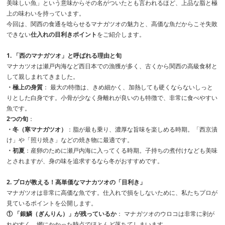
美味しい魚」という意味からその名がついたとも言われるほど、上品な脂と極
上の味わいを持っています。
今回は、関西の食通を唸らせるマナガツオの魅力と、高価な魚だからこそ失敗
できない
仕入れの目利きポイント
をご紹介します。
1. 「西のマナガツオ」と呼ばれる理由と旬
マナカツオは瀬戸内海など西日本での漁獲が多く、古くから関西の高級食材と
して親しまれてきました。
・極上の身質
： 最大の特徴は、きめ細かく、加熱しても硬くならないしっと
りとした白身です。小骨が少なく身離れが良いのも特徴で、非常に食べやすい
魚です。
2つの旬
：
・冬（寒マナガツオ）
：脂が最も乗り、濃厚な旨味を楽しめる時期。「西京漬
け」や「照り焼き」などの焼き物に最適です。
・初夏
：産卵のために瀬戸内海に入ってくる時期。子持ちの煮付けなども美味
とされますが、身の味を追求するなら冬がおすすめです。
2. プロが教える！高単価なマナカツオの「目利き」
マナガツオは非常に高価な魚です。仕入れで損をしないために、私たちプロが
見ているポイントを公開します。
① 「銀鱗（ぎんりん）」が残っているか
： マナガツオのウロコは非常に剥が
れやすく、網にかかった時点でほとんど落ちてしまいます。