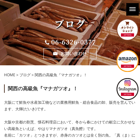
HOME
>
ブログ
> 関西の高級魚『マナガツオ』！
関西の高級魚『マナガツオ』！
大阪にて鮮魚や水産加工物などの業務用鮮魚・総合食品の卸、販売を営んでい
ます、大輝(だいき)です。
大阪や京都の割烹、懐石料理店において、冬から春にかけての献立に欠かせな
い高級魚といえば、やはりマナガツオ（真魚鰹）です。
名前に「カツオ」とつきますが、赤身のカツオとは全く別の魚。「真（ま）に